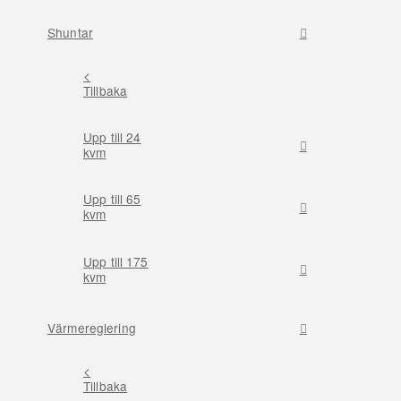
Shuntar
<
Tillbaka
Upp till 24
kvm
Upp till 65
kvm
Upp till 175
kvm
Värmereglering
<
Tillbaka