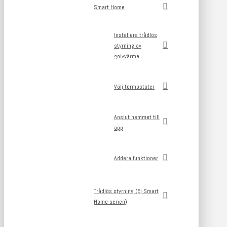
Smart Home
Installera trådlös
styrning av
golvvärme
Välj termostater
Anslut hemmet till
app
Addera funktioner
Trådlös styrning (Ej Smart
Home-serien)