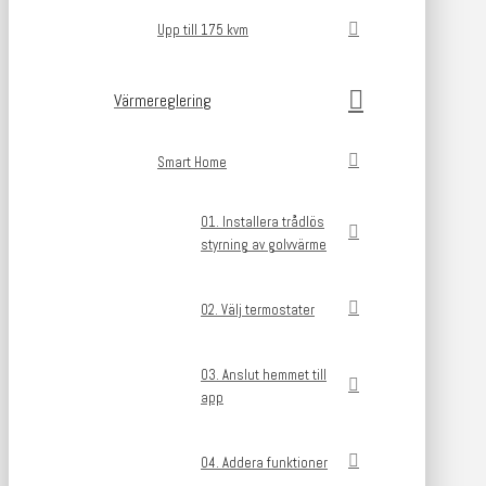
Upp till 175 kvm
Värmereglering
Smart Home
01. Installera trådlös
styrning av golvvärme
02. Välj termostater
03. Anslut hemmet till
app
04. Addera funktioner