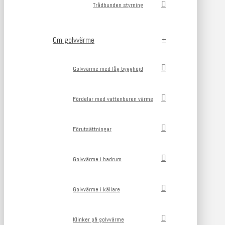
Trådbunden styrning
Om golvvärme
Golvvärme med låg bygghöjd
Fördelar med vattenburen värme
Förutsättningar
Golvvärme i badrum
Golvvärme i källare
Klinker på golvvärme