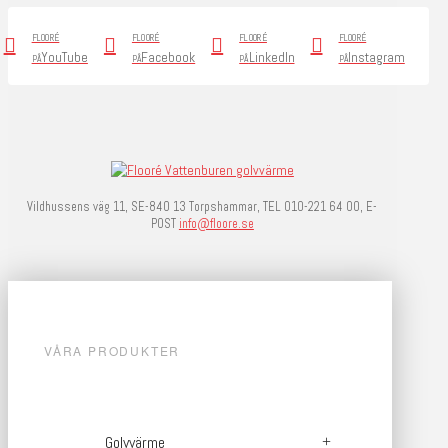
FLOORÉ
FLOORÉ
FLOORÉ
FLOORÉ
YouTube
Facebook
LinkedIn
Instagram
PÅ
PÅ
PÅ
PÅ
Vildhussens väg 11, SE-840 13 Torpshammar, TEL 010-221 64 00, E-
POST
info@floore.se
VÅRA PRODUKTER
Golvvärme