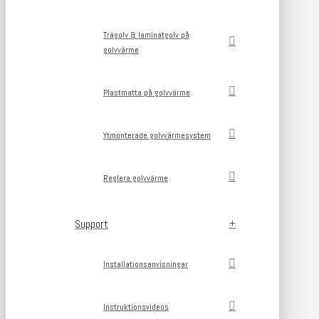
Trägolv & laminatgolv på
golvvärme
Plastmatta på golvvärme
Ytmonterade golvvärmesystem
Reglera golvvärme
Support
Installationsanvisningar
Instruktionsvideos