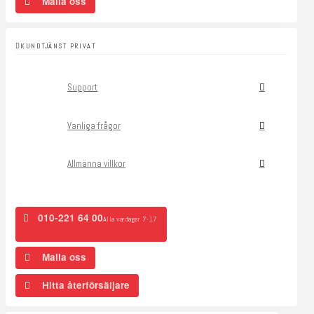
Maila oss
KUNDTJÄNST PRIVAT
Support
Vanliga frågor
Allmänna villkor
010-221 64 00
Alla vardagar 7-17
Maila oss
Hitta återförsäljare