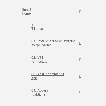
Smart
Home
<
Tillbaka
01. Installera trådlös styrning
av golvvärme
02. Välj
termostater
03. Anslut hemmet till
app
04. Addera
funktioner