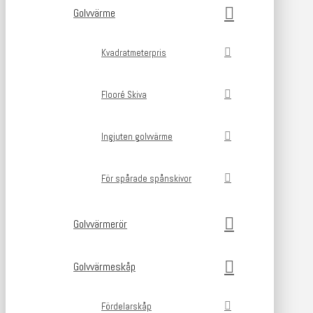
Golvvärme
Kvadratmeterpris
Flooré Skiva
Ingjuten golvvärme
För spårade spånskivor
Golvvärmerör
Golvvärmeskåp
Fördelarskåp