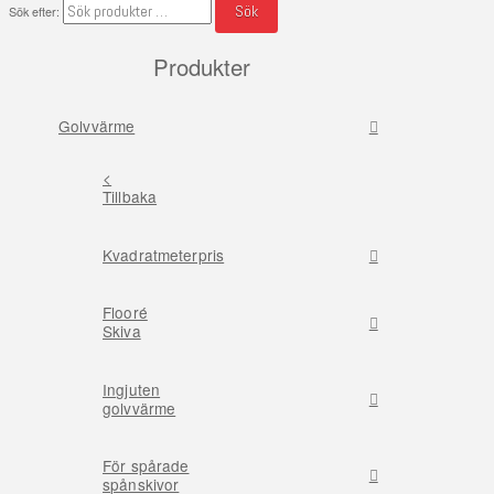
Sök
Sök efter:
Produkter
Golvvärme
<
Tillbaka
Kvadratmeterpris
Flooré
Skiva
Ingjuten
golvvärme
För spårade
spånskivor