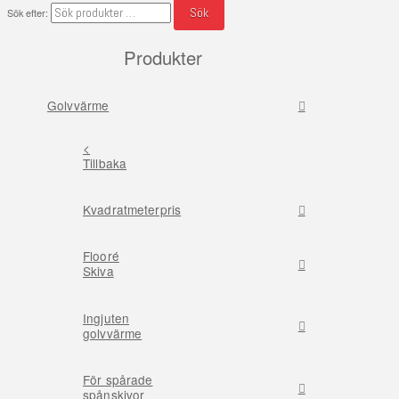
Sök
Sök efter:
Produkter
Golvvärme
<
Tillbaka
Kvadratmeterpris
Flooré
Skiva
Ingjuten
golvvärme
För spårade
spånskivor