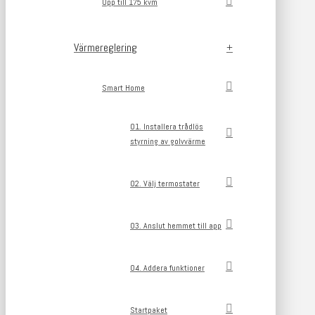
Upp till 175 kvm
Värmereglering
Smart Home
01. Installera trådlös
styrning av golvvärme
02. Välj termostater
03. Anslut hemmet till app
04. Addera funktioner
Startpaket