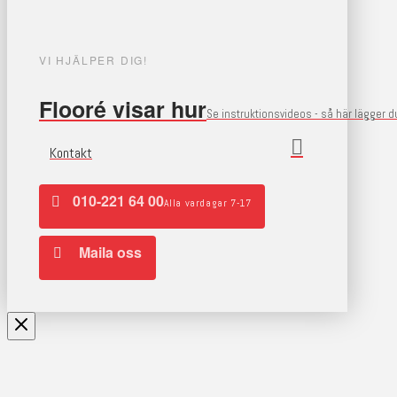
VI HJÄLPER DIG!
Flooré visar hur
Se instruktionsvideos - så här lägger 
Kontakt
010-221 64 00
Alla vardagar 7-17
Maila oss