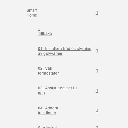
Smart
Home
<
Tillbaka
01. Installera trådlös styrning
av golvvärme
02. Välj
termostater
03. Anslut hemmet till
app
04. Addera
funktioner
Startpaket