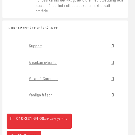
För oss känns det viktigt att bidra med utveckling och
social hållbarhet i ett socioekonomiskt utsatt
område.
KUNDTJÄNST ÅTERFÖRSÄLJARE
Support
Ansökan e-konto
Villkor & Garantier
Vanliga frågor
010-221 64 00
Alla vardagar 7-17