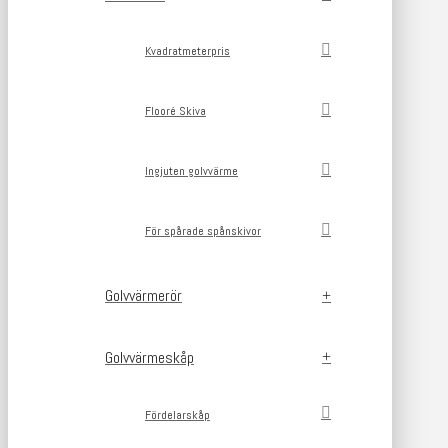
Kvadratmeterpris
Flooré Skiva
Ingjuten golvvärme
För spårade spånskivor
Golvvärmerör
Golvvärmeskåp
Fördelarskåp