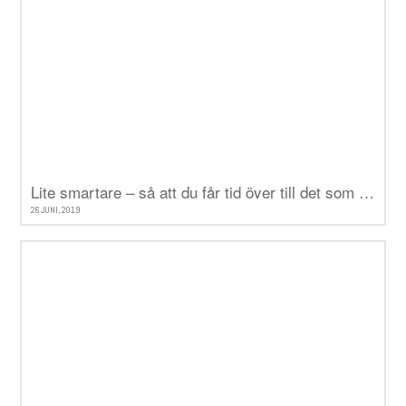
Lite smartare – så att du får tid över till det som verkligen betyder något
26 JUNI, 2019