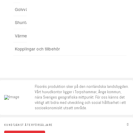
Golvvärmefördelare
För spårade spånskivor
04. Addera funktioner
Shuntar
Startpaket
Värmereglering
Signalförstärkare
Kopplingar och tillbehör
Tillbehör
Floorés produktion sker på den norrländska landsbygden.
Vårt huvudkontor ligger i Torpshammar, Ånge kommun,
nära Sveriges geografiska mittpunkt. För oss känns det
viktigt att bidra med utveckling och social hållbarhet i ett
socioekonomiskt utsatt område.
KUNDTJÄNST ÅTERFÖRSÄLJARE