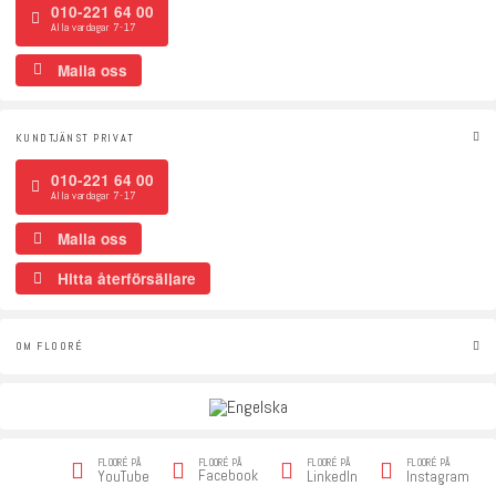
010-221 64 00
Alla vardagar 7-17
Maila oss
KUNDTJÄNST PRIVAT
010-221 64 00
Alla vardagar 7-17
Maila oss
Hitta återförsäljare
OM FLOORÉ
FLOORÉ PÅ
FLOORÉ PÅ
FLOORÉ PÅ
FLOORÉ PÅ
Facebook
YouTube
LinkedIn
Instagram