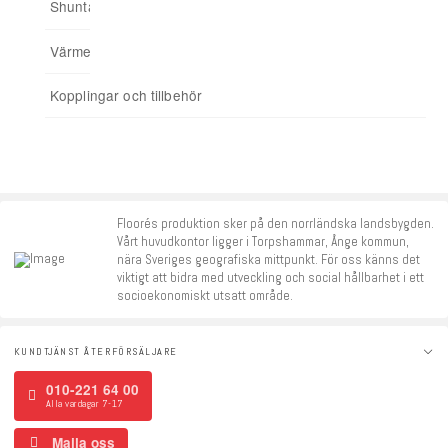
Shuntar
Startpaket
Värmereglering
Signalförstärkare
Kopplingar och tillbehör
Tillbehör
Floorés produktion sker på den norrländska landsbygden.
Vårt huvudkontor ligger i Torpshammar, Ånge kommun,
nära Sveriges geografiska mittpunkt. För oss känns det
viktigt att bidra med utveckling och social hållbarhet i ett
socioekonomiskt utsatt område.
KUNDTJÄNST ÅTERFÖRSÄLJARE
010-221 64 00
Alla vardagar 7-17
Maila oss