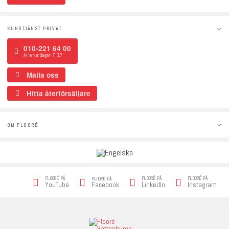
KUNDTJÄNST PRIVAT
010-221 64 00
Alla vardagar 7-17
Maila oss
Hitta återförsäljare
OM FLOORÉ
FLOORÉ PÅ
FLOORÉ PÅ
FLOORÉ PÅ
FLOORÉ PÅ
Facebook
YouTube
LinkedIn
Instagram