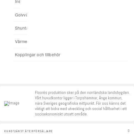
Installationsskåp
Ingjuten golvvärme
Minishuntskåp
Upp till 175 kvm
Trådbunden styrning
03. Anslut hemmet till app
Golvvärmefördelare
För spårade spånskivor
04. Addera funktioner
Shuntar
Startpaket
Värmereglering
Signalförstärkare
Kopplingar och tillbehör
Tillbehör
Floorés produktion sker på den norrländska landsbygden.
Vårt huvudkontor ligger i Torpshammar, Ånge kommun,
nära Sveriges geografiska mittpunkt. För oss känns det
viktigt att bidra med utveckling och social hållbarhet i ett
socioekonomiskt utsatt område.
KUNDTJÄNST ÅTERFÖRSÄLJARE