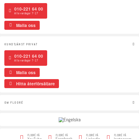
010-221 64 00
Alla vardagar 7-17
Maila oss
KUNDTJÄNST PRIVAT
010-221 64 00
Alla vardagar 7-17
Maila oss
Hitta återförsäljare
OM FLOORÉ
FLOORÉ PÅ
FLOORÉ PÅ
FLOORÉ PÅ
FLOORÉ PÅ
Facebook