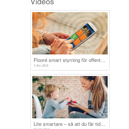
Videos
Flooré smart styrning för offentliga byggnader
3 JULI, 2019
Lite smartare – så att du får tid över till det som verkligen betyder något