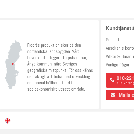
Kundtjänst å
Support
Floorés produktion sker på den
Ansökan e-kont
norrländska landsbygden. Vårt
Villkor & Garanti
huvudkontor ligger i Torpshammar,
Ånge kommun, nära Sveriges
Vanliga frågor
geografiska mittpunkt. För oss känns
det viktigt att bidra med utveckling
010-221
och social hållbarhet i ett
Alla varda
socioekonomiskt utsatt område.
Maila 