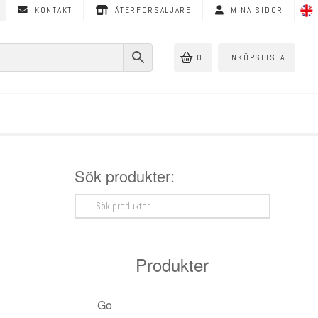
KONTAKT
ÅTERFÖRSÄLJARE
MINA SIDOR
0
INKÖPSLISTA
Sök produkter:
Sök
efter:
Produkter
Golvvärme
< Tillbaka
< Tillbaka
< Tillbaka
< Tillbaka
< Tillbaka