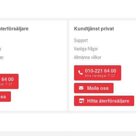
terförsäljare
Kundtjänst privat
Support
o
Vanliga frågor
er
Allmänna villkor
010-221 64 00
Alla vardagar 7-17
 64 00
gar 7-17
Maila oss
oss
Hitta återförsäljare