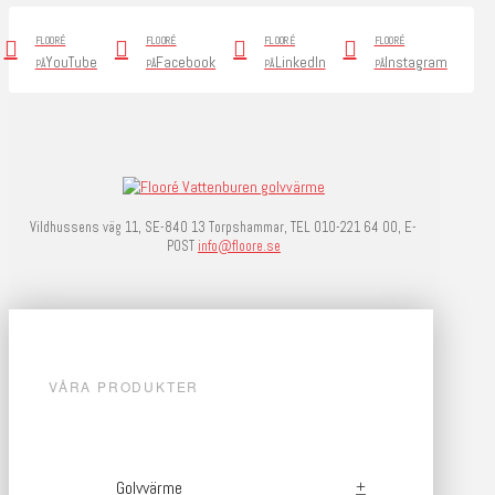
FLOORÉ
FLOORÉ
FLOORÉ
FLOORÉ
YouTube
Facebook
LinkedIn
Instagram
PÅ
PÅ
PÅ
PÅ
Vildhussens väg 11, SE-840 13 Torpshammar, TEL 010-221 64 00, E-
POST
info@floore.se
VÅRA PRODUKTER
Golvvärme