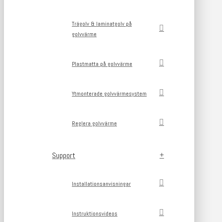
Trägolv & laminatgolv på
golvvärme
Plastmatta på golvvärme
Ytmonterade golvvärmesystem
Reglera golvvärme
Support
Installationsanvisningar
Instruktionsvideos