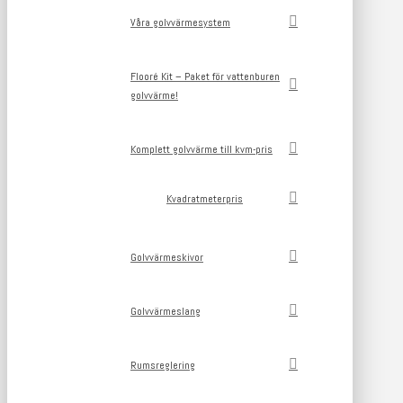
Våra golvvärmesystem
Flooré Kit – Paket för vattenburen
golvvärme!
Komplett golvvärme till kvm-pris
Kvadratmeterpris
Golvvärmeskivor
Golvvärmeslang
Rumsreglering