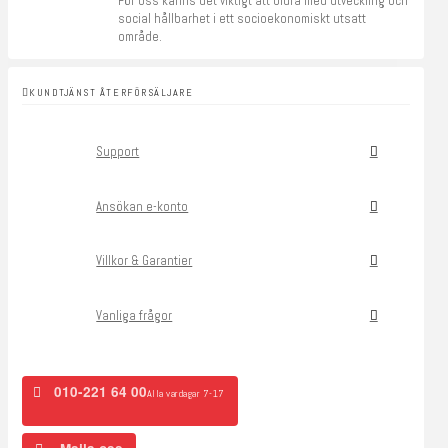
För oss känns det viktigt att bidra med utveckling och
social hållbarhet i ett socioekonomiskt utsatt
område.
KUNDTJÄNST ÅTERFÖRSÄLJARE
Support
Ansökan e-konto
Villkor & Garantier
Vanliga frågor
010-221 64 00
Alla vardagar 7-17