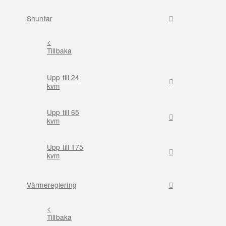
Shuntar
<
Tillbaka
Upp till 24
kvm
Upp till 65
kvm
Upp till 175
kvm
Värmereglering
<
Tillbaka