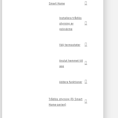
Smart Home
Installera trådlös
styrning av
golvvärme
Välj termostater
Anslut hemmet till
app
Addera funktioner
Trådlös styrning (Ej Smart
Home-serien)