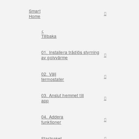
Smart
Home
<
Tillbaka
01. Installera trådlös styrning
av golvvärme
02. Välj
termostater
03. Anslut hemmet till
app
04. Addera
funktioner
Startpaket