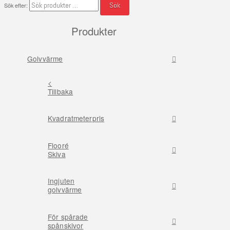
Sök
Sök efter:
Produkter
Golvvärme
<
Tillbaka
Kvadratmeterpris
Flooré
Skiva
Ingjuten
golvvärme
För spårade
spånskivor