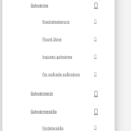
Golvvärme
Kvadratmeterpris
Flooré Skiva
Ingjuten golvvärme
För spårade spånskivor
Golvvärmerör
Golvvärmeskåp
Fördelarskåp