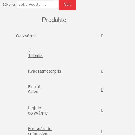
Sök
Sök efter:
Produkter
Golvvärme
<
Tillbaka
Kvadratmeterpris
Flooré
Skiva
Ingjuten
golvvärme
För spårade
spånskivor