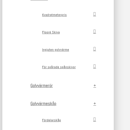
Kvadratmeterpris
Flooré Skiva
Ingjuten golvvärme
För spårade spånskivor
Golvvärmerör
Golvvärmeskåp
Fördelarskåp