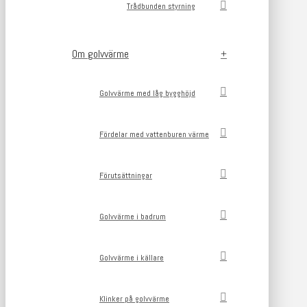
Trådbunden styrning
Om golvvärme
Golvvärme med låg bygghöjd
Fördelar med vattenburen värme
Förutsättningar
Golvvärme i badrum
Golvvärme i källare
Klinker på golvvärme