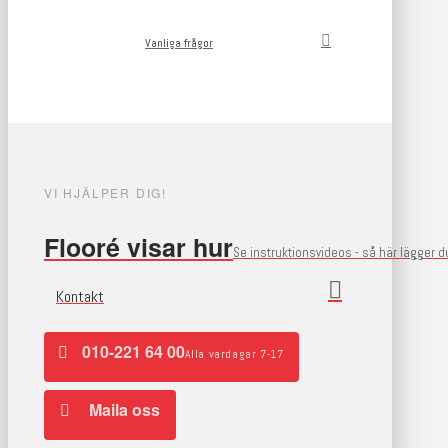
Vanliga frågor
VI HJÄLPER DIG!
Flooré visar hur
Se instruktionsvideos - så här lägger 
Kontakt
010-221 64 00
Alla vardagar 7-17
Maila oss