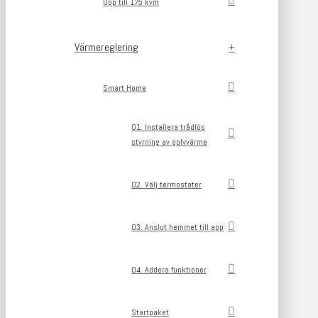
Upp till 175 kvm
Värmereglering
Smart Home
01. Installera trådlös
styrning av golvvärme
02. Välj termostater
03. Anslut hemmet till app
04. Addera funktioner
Startpaket