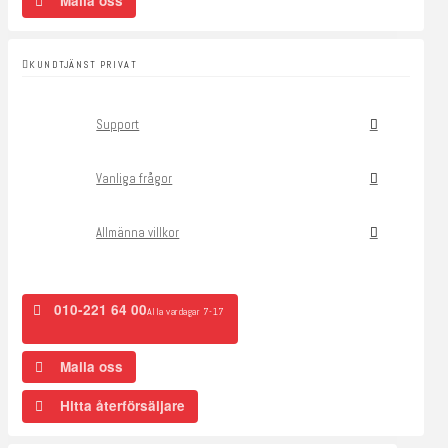
Maila oss
KUNDTJÄNST PRIVAT
Support
Vanliga frågor
Allmänna villkor
010-221 64 00
Alla vardagar 7-17
Maila oss
Hitta återförsäljare