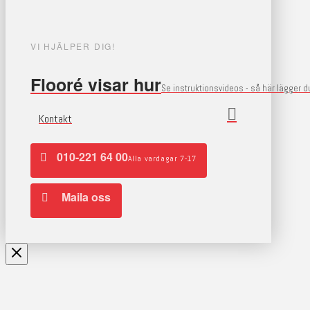
VI HJÄLPER DIG!
Flooré visar hur
Se instruktionsvideos - så här lägger 
Kontakt
010-221 64 00
Alla vardagar 7-17
Maila oss