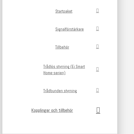
Startpaket
Signalförstärkare
Tillbehör
Trådlös styrning (Ej Smart
Home-serien)
Trådbunden styrning
Kopplingar och tillbehör