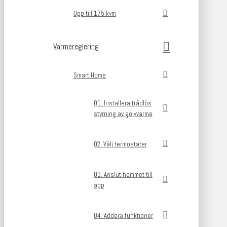
Upp till 175 kvm
Värmereglering
Smart Home
01. Installera trådlös
styrning av golvvärme
02. Välj termostater
03. Anslut hemmet till
app
04. Addera funktioner