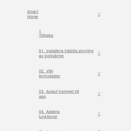
Smart
Home
<
Tillbaka
01. Installera trådlös styrning
av golvvärme
02. Välj
termostater
03. Anslut hemmet till
app
04. Addera
funktioner