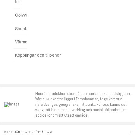
Installationsskåp
Ingjuten golvvärme
Minishuntskåp
Upp till 175 kvm
Trådbunden styrning
03. Anslut hemmet till app
Golvvärmefördelare
För spårade spånskivor
04. Addera funktioner
Shuntar
Startpaket
Värmereglering
Signalförstärkare
Kopplingar och tillbehör
Tillbehör
Floorés produktion sker på den norrländska landsbygden.
Vårt huvudkontor ligger i Torpshammar, Ånge kommun,
nära Sveriges geografiska mittpunkt. För oss känns det
viktigt att bidra med utveckling och social hållbarhet i ett
socioekonomiskt utsatt område.
KUNDTJÄNST ÅTERFÖRSÄLJARE