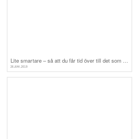
Lite smartare – så att du får tid över till det som verkligen betyder något
26 JUNI, 2019