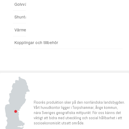
Golvvärmefördelare
För spårade spånskivor
04. Addera funktioner
Shuntar
Startpaket
Värmereglering
Signalförstärkare
Kopplingar och tillbehör
Tillbehör
Floorés produktion sker på den norrländska landsbygden.
Vårt huvudkontor ligger i Torpshammar, Ånge kommun,
nära Sveriges geografiska mittpunkt. För oss känns det
viktigt att bidra med utveckling och social hållbarhet i ett
socioekonomiskt utsatt område.