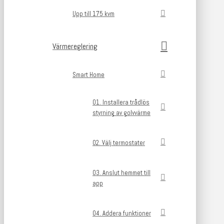
Upp till 175 kvm
Värmereglering
Smart Home
01. Installera trådlös
styrning av golvvärme
02. Välj termostater
03. Anslut hemmet till
app
04. Addera funktioner