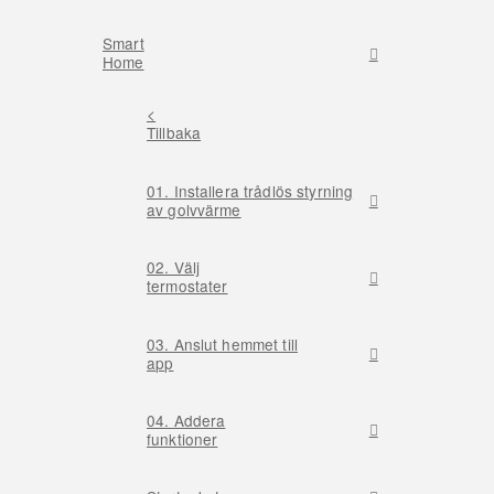
Smart
Home
<
Tillbaka
01. Installera trådlös styrning
av golvvärme
02. Välj
termostater
03. Anslut hemmet till
app
04. Addera
funktioner