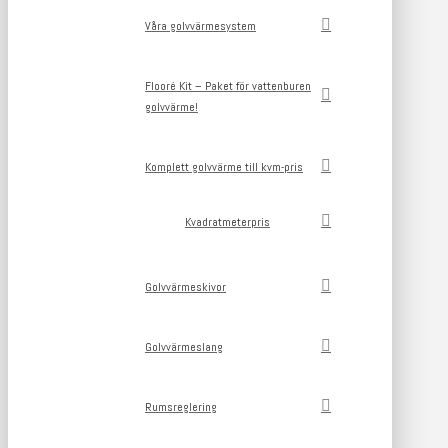
Våra golvvärmesystem
Flooré Kit – Paket för vattenburen
golvvärme!
Komplett golvvärme till kvm-pris
Kvadratmeterpris
Golvvärmeskivor
Golvvärmeslang
Rumsreglering