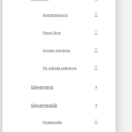
Kvadratmeterpris
Flooré Skiva
Ingjuten golvvärme
För spårade spånskivor
Golvvärmerör
Golvvärmeskåp
Fördelarskåp