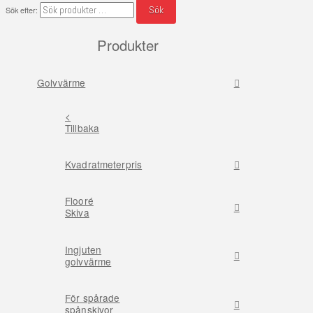
Sök
Sök efter:
Produkter
Golvvärme
<
Tillbaka
Kvadratmeterpris
Flooré
Skiva
Ingjuten
golvvärme
För spårade
spånskivor