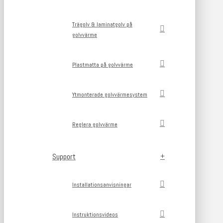
Trägolv & laminatgolv på
golvvärme
Plastmatta på golvvärme
Ytmonterade golvvärmesystem
Reglera golvvärme
Support
Installationsanvisningar
Instruktionsvideos