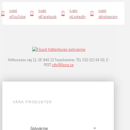
FLOORÉ
FLOORÉ
FLOORÉ
FLOORÉ
YouTube
Facebook
LinkedIn
Instagram
PÅ
PÅ
PÅ
PÅ
Vildhussens väg 11, SE-840 13 Torpshammar, TEL 010-221 64 00, E-
POST
info@floore.se
VÅRA PRODUKTER
Golvvärme