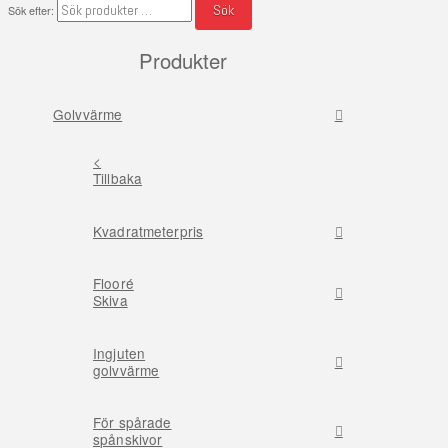
Sök
Sök efter:
Produkter
Golvvärme
<
Tillbaka
Kvadratmeterpris
Flooré
Skiva
Ingjuten
golvvärme
För spårade
spånskivor