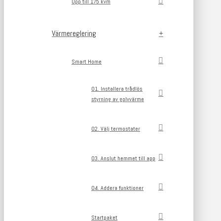
Upp till 175 kvm
Värmereglering
Smart Home
01. Installera trådlös
styrning av golvvärme
02. Välj termostater
03. Anslut hemmet till app
04. Addera funktioner
Startpaket