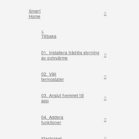
Smart
Home
<
Tillbaka
01. Installera trådlös styrning
av golvvärme
02. Välj
termostater
03. Anslut hemmet till
app
04. Addera
funktioner
Startpaket