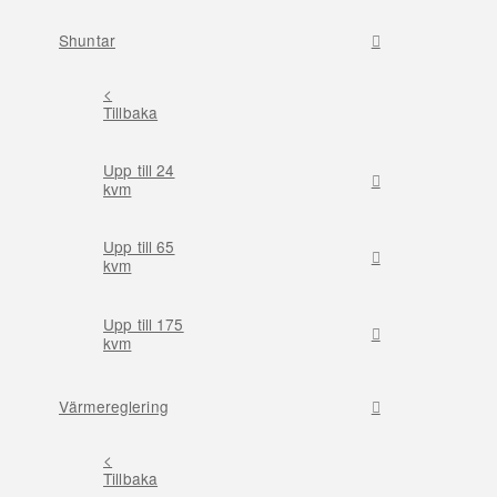
Shuntar
<
Tillbaka
Upp till 24
kvm
Upp till 65
kvm
Upp till 175
kvm
Värmereglering
<
Tillbaka