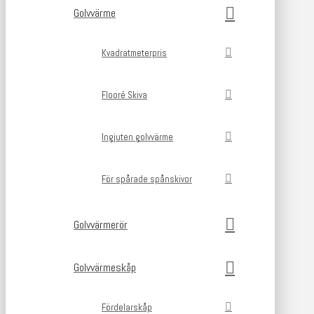
Golvvärme
Kvadratmeterpris
Flooré Skiva
Ingjuten golvvärme
För spårade spånskivor
Golvvärmerör
Golvvärmeskåp
Fördelarskåp