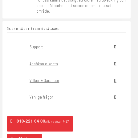
För oss känns det viktigt att bidra med utveckling och
social hållbarhet i ett socioekonomiskt utsatt
område.
KUNDTJÄNST ÅTERFÖRSÄLJARE
Support
Ansökan e-konto
Villkor & Garantier
Vanliga frågor
010-221 64 00
Alla vardagar 7-17