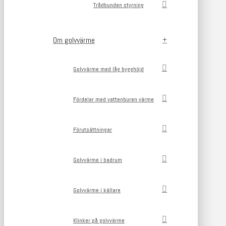
Trådbunden styrning
Om golvvärme
Golvvärme med låg bygghöjd
Fördelar med vattenburen värme
Förutsättningar
Golvvärme i badrum
Golvvärme i källare
Klinker på golvvärme