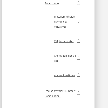
Smart Home
Installera trådlös
styrning av
golvvärme
Välj termostater
Anslut hemmet till
app
Addera funktioner
Trådlös styrning (Ej Smart
Home-serien)