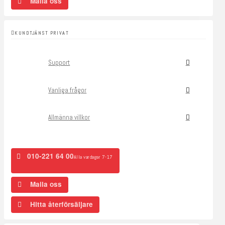
Maila oss
KUNDTJÄNST PRIVAT
Support
Vanliga frågor
Allmänna villkor
010-221 64 00
Alla vardagar 7-17
Maila oss
Hitta återförsäljare