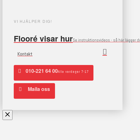
VI HJÄLPER DIG!
Flooré visar hur
Se instruktionsvideos - så här lägger 
Kontakt
010-221 64 00
Alla vardagar 7-17
Maila oss