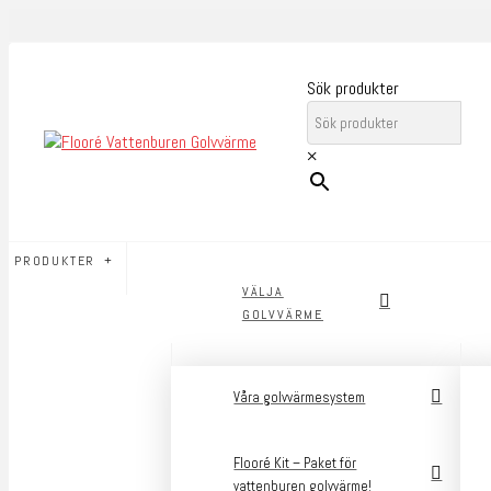
Sök produkter
×
PRODUKTER
VÄLJA
GOLVVÄRME
Våra golvvärmesystem
Flooré Kit – Paket för
vattenburen golvvärme!