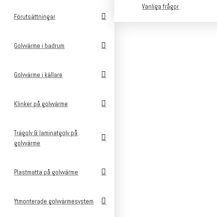
Vanliga frågor
Förutsättningar
Golvvärme i badrum
Golvvärme i källare
Klinker på golvvärme
Trägolv & laminatgolv på
golvvärme
Plastmatta på golvvärme
v
Ytmonterade golvvärmesystem