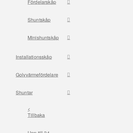
Fördelarskåp
Shuntskåp
Minishuntskåp
Installationsskåp
Golvvärmefördelare
Shuntar
<
Tillbaka
Upp till 24