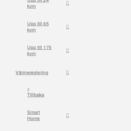
kvm
Upp till 65
kvm
Upp till 175
kvm
Värmereglering
<
Tillbaka
Smart
Home