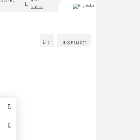
SÄLJARE
MINA
SIDOR
0
INKÖPSLISTA