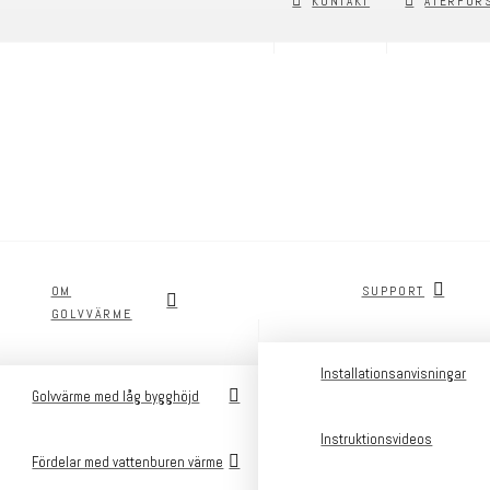
KONTAKT
ÅTERFÖR
OM
SUPPORT
GOLVVÄRME
Installationsanvisningar
Golvvärme med låg bygghöjd
Instruktionsvideos
Fördelar med vattenburen värme