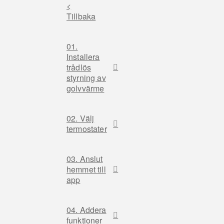
<
Tillbaka
01.
Installera
trådlös
styrning av
golvvärme
02. Välj
termostater
03. Anslut
hemmet till
app
04. Addera
funktioner