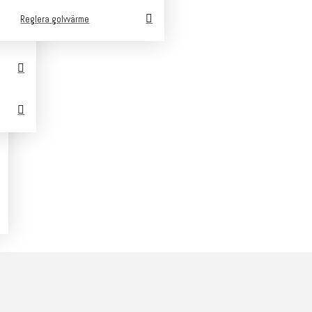
Reglera golvvärme