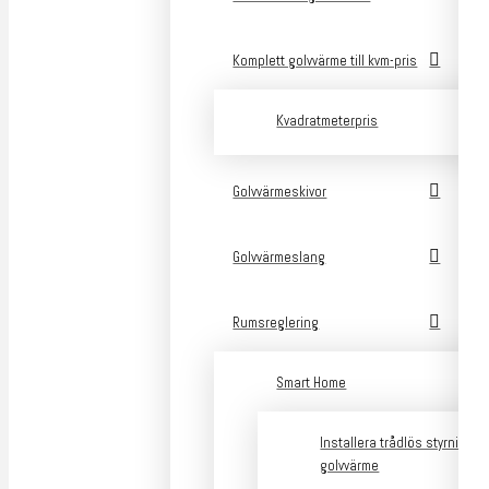
Komplett golvvärme till kvm-pris
Kvadratmeterpris
Golvvärmeskivor
Golvvärmeslang
Rumsreglering
Smart Home
Installera trådlös styrning a
golvvärme