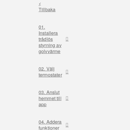
<
Tillbaka
01.
Installera
trådlös
styrning av
golvvärme
02. Välj
termostater
03. Anslut
hemmet till
app
04. Addera
funktioner