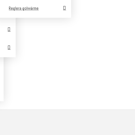
Reglera golvvärme