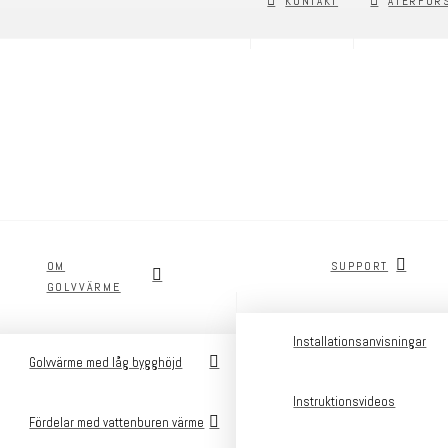
KONTAKT
ÅTERFÖR
OM
SUPPORT
GOLVVÄRME
Installationsanvisningar
Golvvärme med låg bygghöjd
Instruktionsvideos
Fördelar med vattenburen värme