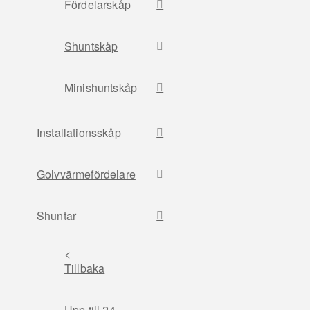
Fördelarskåp
Shuntskåp
Minishuntskåp
Installationsskåp
Golvvärmefördelare
Shuntar
<
Tillbaka
Upp till 24