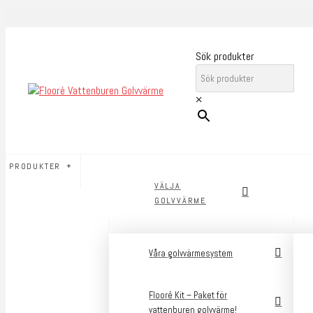
Sök produkter
×
PRODUKTER
VÄLJA
GOLVVÄRME
Våra golvvärmesystem
Flooré Kit – Paket för
vattenburen golvvärme!