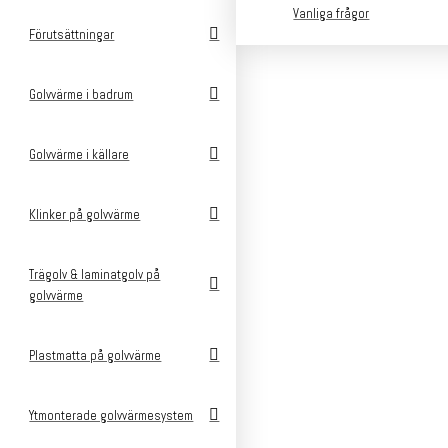
Vanliga frågor
Förutsättningar
Golvvärme i badrum
Golvvärme i källare
Klinker på golvvärme
Trägolv & laminatgolv på
golvvärme
Plastmatta på golvvärme
v
Ytmonterade golvvärmesystem