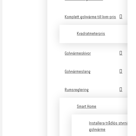
Komplett golvvärme till kvm-pris
Kvadratmeterpris
Golvvärmeskivor
Golvvärmeslang
Rumsreglering
Smart Home
Installera trådlös styrning a
golvvärme