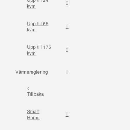
kvm
Upp till 65
kvm
Upp till 175
kvm
Värmereglering
<
Tillbaka
Smart
Home