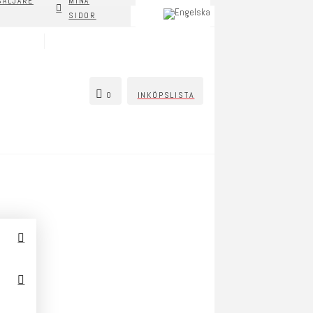
SÄLJARE
MINA
SIDOR
0
INKÖPSLISTA