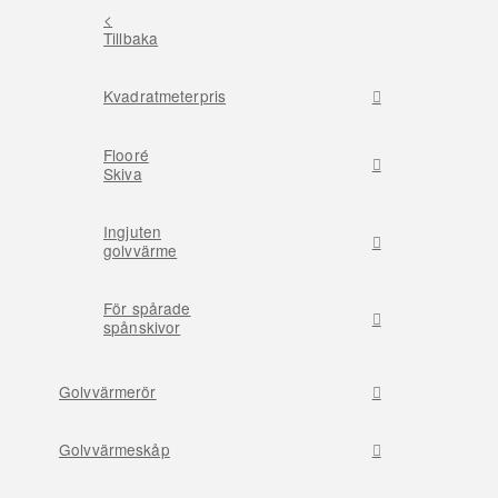
<
Tillbaka
Kvadratmeterpris
Flooré
Skiva
Ingjuten
golvvärme
För spårade
spånskivor
Golvvärmerör
Golvvärmeskåp