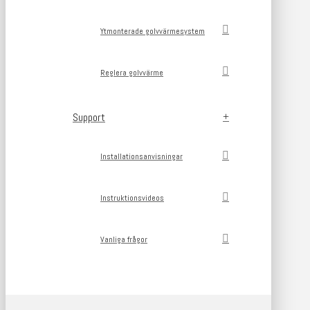
Ytmonterade golvvärmesystem
Reglera golvvärme
Support
Installationsanvisningar
Instruktionsvideos
Vanliga frågor