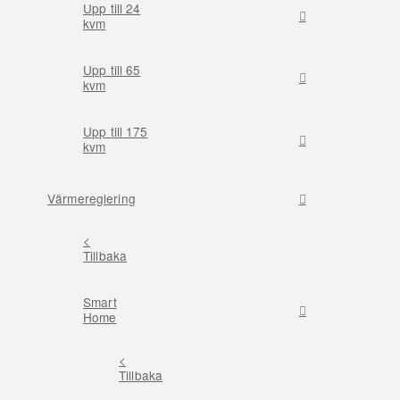
Upp till 24
kvm
Upp till 65
kvm
Upp till 175
kvm
Värmereglering
<
Tillbaka
Smart
Home
<
Tillbaka