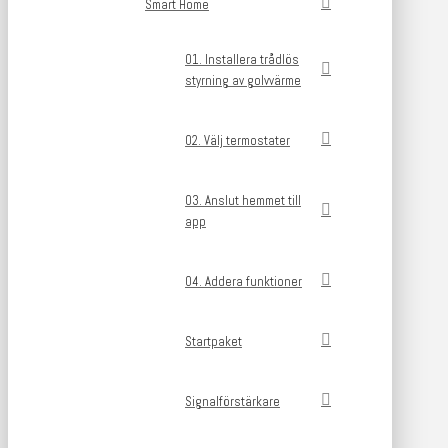
Smart Home
01. Installera trådlös
styrning av golvvärme
02. Välj termostater
03. Anslut hemmet till
app
04. Addera funktioner
Startpaket
Signalförstärkare