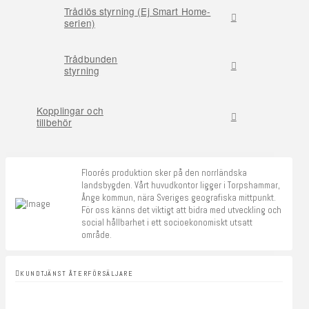
Trådlös styrning (Ej Smart Home-
serien)
Trådbunden
styrning
Kopplingar och
tillbehör
Floorés produktion sker på den norrländska
landsbygden. Vårt huvudkontor ligger i Torpshammar,
Ånge kommun, nära Sveriges geografiska mittpunkt.
För oss känns det viktigt att bidra med utveckling och
social hållbarhet i ett socioekonomiskt utsatt
område.
KUNDTJÄNST ÅTERFÖRSÄLJARE