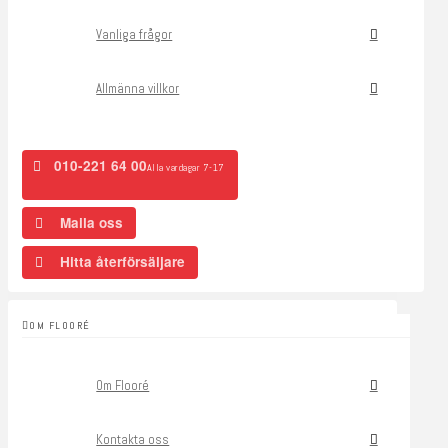
Vanliga frågor
Allmänna villkor
010-221 64 00
Alla vardagar 7-17
Maila oss
Hitta återförsäljare
OM FLOORÉ
Om Flooré
Kontakta oss