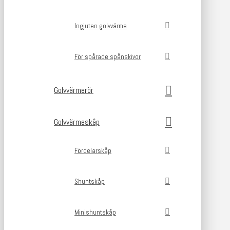
Ingjuten golvvärme
För spårade spånskivor
Golvvärmerör
Golvvärmeskåp
Fördelarskåp
Shuntskåp
Minishuntskåp