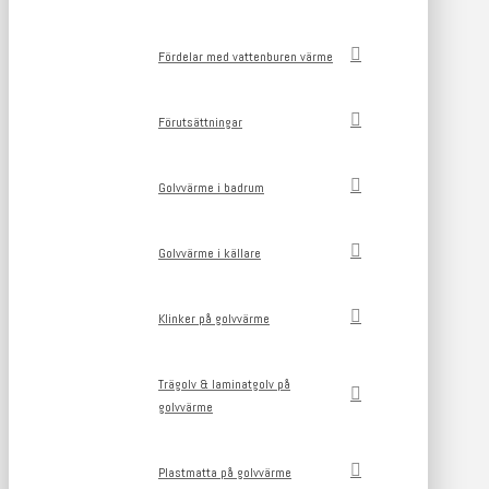
Fördelar med vattenburen värme
Förutsättningar
Golvvärme i badrum
Golvvärme i källare
Klinker på golvvärme
Trägolv & laminatgolv på
golvvärme
Plastmatta på golvvärme