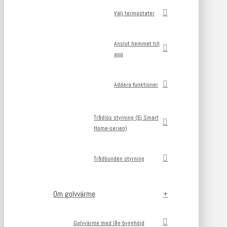
Välj termostater
Anslut hemmet till
app
Addera funktioner
Trådlös styrning (Ej Smart
Home-serien)
Trådbunden styrning
Om golvvärme
Golvvärme med låg bygghöjd