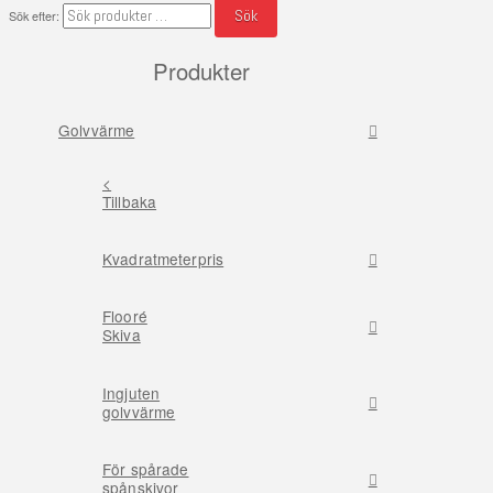
Sök
Sök efter:
Produkter
Golvvärme
<
Tillbaka
Kvadratmeterpris
Flooré
Skiva
Ingjuten
golvvärme
För spårade
spånskivor