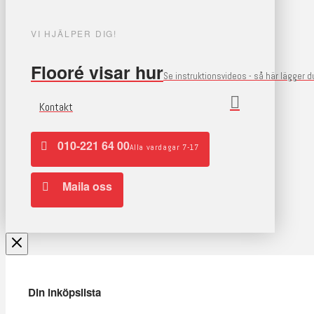
VI HJÄLPER DIG!
Flooré visar hur
Se instruktionsvideos - så här lägger 
Kontakt
010-221 64 00
Alla vardagar 7-17
Maila oss
Din inköpslista