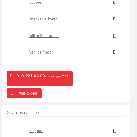
Support
Ansökan e-konto
Villkor & Garantier
Vanliga frågor
010-221 64 00
Alla vardagar 7-17
Maila oss
KUNDTJÄNST PRIVAT
Support