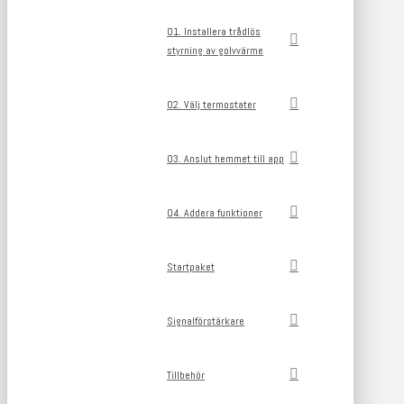
01. Installera trådlös
styrning av golvvärme
02. Välj termostater
03. Anslut hemmet till app
04. Addera funktioner
Startpaket
Signalförstärkare
Tillbehör