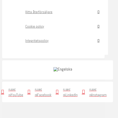
Hitta återförsäljare
Cookie policy
Integritetspolicy
FLOORÉ
FLOORÉ
FLOORÉ
FLOORÉ
YouTube
Facebook
LinkedIn
Instagram
PÅ
PÅ
PÅ
PÅ