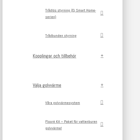
Trådlös styrning (Ej Smart Home-
serien)
Trådbunden styrning
Kopplingar och tillbehör
Välja golvvärme
Våra golvvärmesystem
Flooré Kit – Paket för vattenburen
golvvärme!