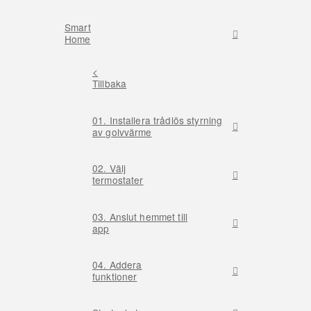
Smart
Home
<
Tillbaka
01. Installera trådlös styrning
av golvvärme
02. Välj
termostater
03. Anslut hemmet till
app
04. Addera
funktioner