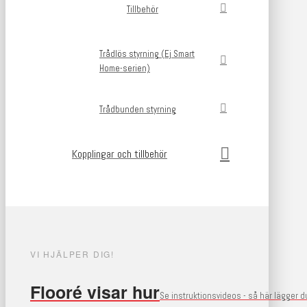
Tillbehör
Trådlös styrning (Ej Smart
Home-serien)
Trådbunden styrning
Kopplingar och tillbehör
VI HJÄLPER DIG!
Flooré visar hur
Se instruktionsvideos - så här lägger 