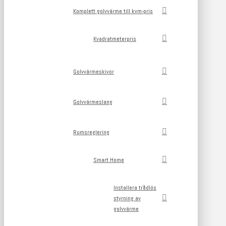
Komplett golvvärme till kvm-pris
Kvadratmeterpris
Golvvärmeskivor
Golvvärmeslang
Rumsreglering
Smart Home
Installera trådlös
styrning av
golvvärme