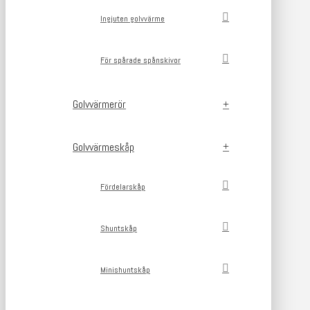
Ingjuten golvvärme
För spårade spånskivor
Golvvärmerör
Golvvärmeskåp
Fördelarskåp
Shuntskåp
Minishuntskåp