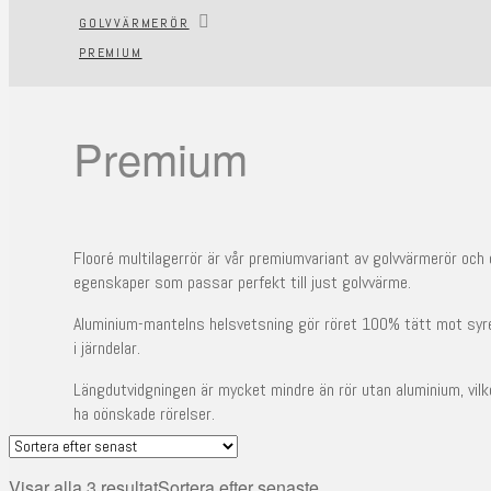
GOLVVÄRMERÖR
PREMIUM
Premium
Flooré multilagerrör är vår premiumvariant av golvvärmerör och 
egenskaper som passar perfekt till just golvvärme.
Aluminium-mantelns helsvetsning gör röret 100% tätt mot syr
i järndelar.
Längdutvidgningen är mycket mindre än rör utan aluminium, vilke
ha oönskade rörelser.
Visar alla 3 resultat
Sortera efter senaste