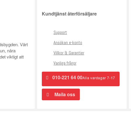
Kundtjänst återförsäljare
Support
Ansökan e-konto
ndsbygden. Vårt
un, nära
Villkor & Garantier
t viktigt att
Vanliga frågor
010-221 64 00
Alla vardagar 7-17
Maila oss