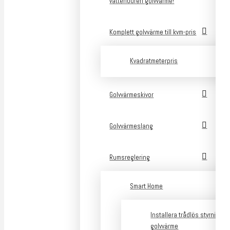
vattenburen golvvärme!
Komplett golvvärme till kvm-pris
Kvadratmeterpris
Golvvärmeskivor
Golvvärmeslang
Rumsreglering
Smart Home
Installera trådlös styrning a
golvvärme