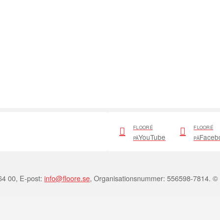
FLOORÉ
FLOORÉ
YouTube
Faceb
PÅ
PÅ
64 00, E-post:
info@floore.se
, Organisationsnummer: 556598-7814. ©