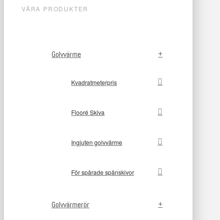
VÅRA PRODUKTER
Golvvärme
Kvadratmeterpris
Flooré Skiva
Ingjuten golvvärme
För spårade spånskivor
Golvvärmerör