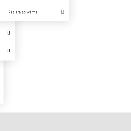
Reglera golvvärme