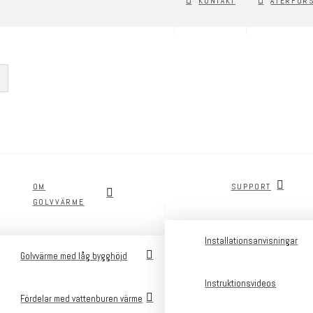
KONTAKT
ÅTERFÖR
OM
SUPPORT
GOLVVÄRME
Installationsanvisningar
Golvvärme med låg bygghöjd
Instruktionsvideos
Fördelar med vattenburen värme