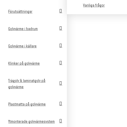
Vanliga frågor
Förutsättningar
Golvvärme i badrum
Golvvärme i källare
Klinker på golvvärme
Trägolv & laminatgolv på
golvvärme
Plastmatta på golvvärme
v
Ytmonterade golvvärmesystem