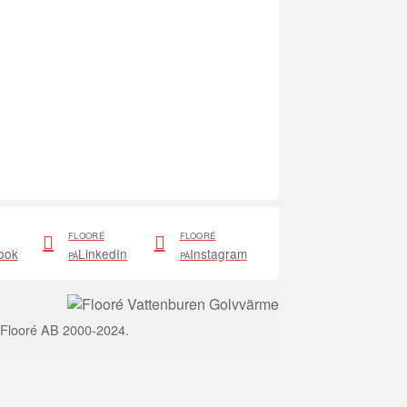
FLOORÉ
FLOORÉ
ook
LinkedIn
Instagram
PÅ
PÅ
 Flooré AB 2000-2024.