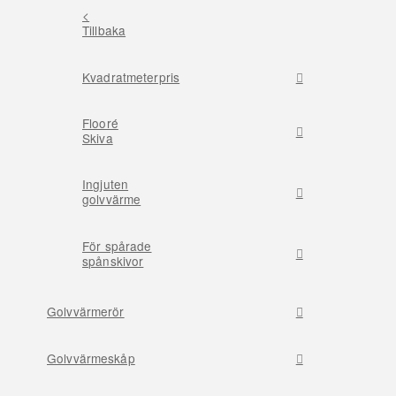
<
Tillbaka
Kvadratmeterpris
Flooré
Skiva
Ingjuten
golvvärme
För spårade
spånskivor
Golvvärmerör
Golvvärmeskåp