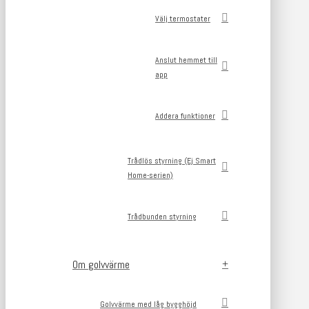
Välj termostater
Anslut hemmet till
app
Addera funktioner
Trådlös styrning (Ej Smart
Home-serien)
Trådbunden styrning
Om golvvärme
Golvvärme med låg bygghöjd