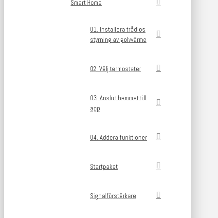
Smart Home
01. Installera trådlös
styrning av golvvärme
02. Välj termostater
03. Anslut hemmet till
app
04. Addera funktioner
Startpaket
Signalförstärkare