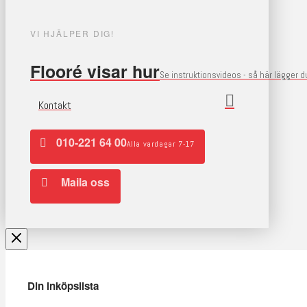
VI HJÄLPER DIG!
Flooré visar hur
Se instruktionsvideos - så här lägger 
Kontakt
010-221 64 00
Alla vardagar 7-17
Maila oss
Din inköpslista