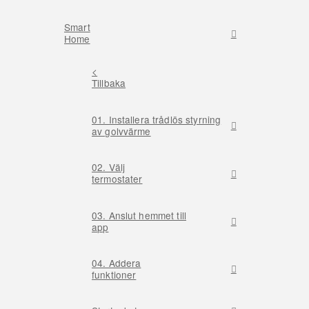
Smart
Home
<
Tillbaka
01. Installera trådlös styrning
av golvvärme
02. Välj
termostater
03. Anslut hemmet till
app
04. Addera
funktioner