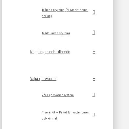
Trådlös styrning (Ej Smart Home-
serien)
Trådbunden styrning
Kopplingar och tillbehör
Välja golvvärme
Våra golvvärmesystem
Flooré Kit – Paket för vattenburen
golvvärme!