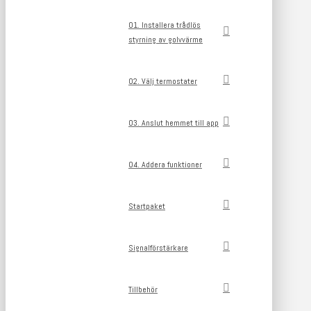
01. Installera trådlös
styrning av golvvärme
02. Välj termostater
03. Anslut hemmet till app
04. Addera funktioner
Startpaket
Signalförstärkare
Tillbehör