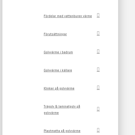
Fördelar med vattenburen värme
Förutsättningar
Golvvärme i badrum
Golvvärme i källare
Klinker på golvvärme
Trägolv & laminatgolv på
golvvärme
Plastmatta på golvvärme