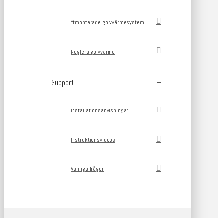
Ytmonterade golvvärmesystem
Reglera golvvärme
Support
Installationsanvisningar
Instruktionsvideos
Vanliga frågor