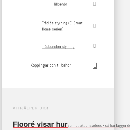
Tillbehör
Trådlös styrning (Ej Smart
Home-serien)
Trådbunden styrning
Kopplingar och tillbehör
VI HJÄLPER DIG!
Flooré visar hur
Se instruktionsvideos - så här lägger 