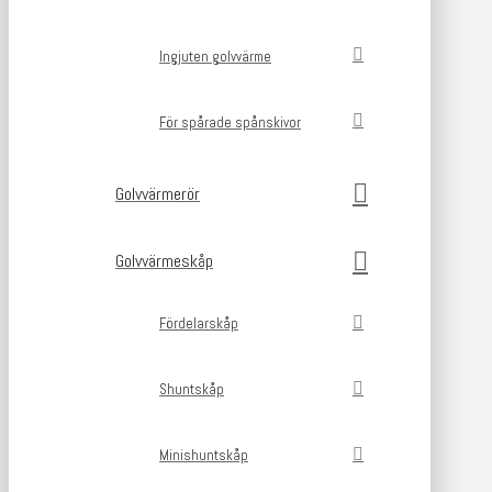
Ingjuten golvvärme
För spårade spånskivor
Golvvärmerör
Golvvärmeskåp
Fördelarskåp
Shuntskåp
Minishuntskåp