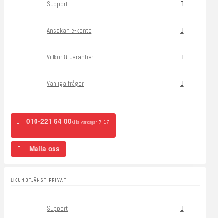
Support
Ansökan e-konto
Villkor & Garantier
Vanliga frågor
010-221 64 00
Alla vardagar 7-17
Maila oss
KUNDTJÄNST PRIVAT
Support