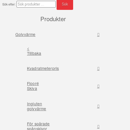
Sök
Sök efter:
Produkter
Golvvärme
<
Tillbaka
Kvadratmeterpris
Flooré
Skiva
Ingjuten
golvvärme
För spårade
spånskivor