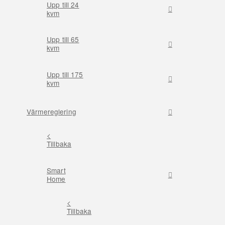
Upp till 24
kvm
Upp till 65
kvm
Upp till 175
kvm
Värmereglering
<
Tillbaka
Smart
Home
<
Tillbaka