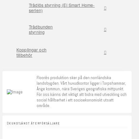
Trådlös styrning (Ej Smart Home-
serien)
Trådbunden
styrning
Kopplingar och
tillbehör
Floorés produktion sker på den norrländska
landsbygden. Vårt huvudkontor ligger i Torpshammar,
Ånge kommun, nära Sveriges geografiska mittpunkt.
För oss känns det viktigt att bidra med utveckling och
social hållbarhet i ett socioekonomiskt utsatt
område.
KUNDTJÄNST ÅTERFÖRSÄLJARE