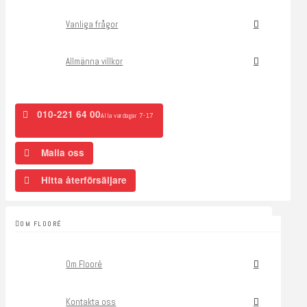
Vanliga frågor
Allmänna villkor
010-221 64 00
Alla vardagar 7-17
Maila oss
Hitta återförsäljare
OM FLOORÉ
Om Flooré
Kontakta oss