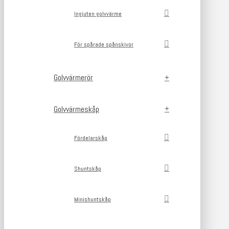
Ingjuten golvvärme
För spårade spånskivor
Golvvärmerör
Golvvärmeskåp
Fördelarskåp
Shuntskåp
Minishuntskåp