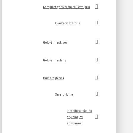
Komplett golvvärme till kvm-pris
Kvadratmeterpris
Golvvärmeskivor
Golvvärmeslang
Rumsreglering
Smart Home
Installera trådlös
styrning av
golvvärme