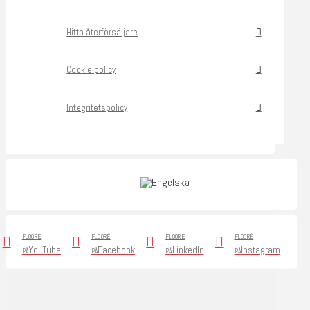
Hitta återförsäljare
Cookie policy
Integritetspolicy
FLOORÉ
FLOORÉ
FLOORÉ
FLOORÉ
YouTube
Facebook
LinkedIn
Instagram
PÅ
PÅ
PÅ
PÅ