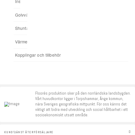
Installationsskåp
Ingjuten golvvärme
Minishuntskåp
Upp till 175 kvm
Trådbunden styrning
03. Anslut hemmet till app
Golvvärmefördelare
För spårade spånskivor
04. Addera funktioner
Shuntar
Startpaket
Värmereglering
Signalförstärkare
Kopplingar och tillbehör
Tillbehör
Floorés produktion sker på den norrländska landsbygden.
Vårt huvudkontor ligger i Torpshammar, Ånge kommun,
nära Sveriges geografiska mittpunkt. För oss känns det
viktigt att bidra med utveckling och social hållbarhet i ett
socioekonomiskt utsatt område.
KUNDTJÄNST ÅTERFÖRSÄLJARE